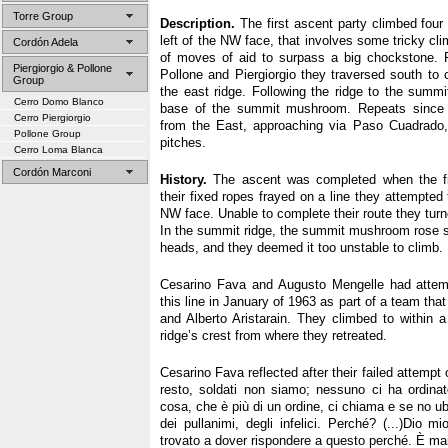
Torre Group
Description.
The first ascent party climbed four 
left of the NW face, that involves some tricky cli
Cordón Adela
of moves of aid to surpass a big chockstone.
Piergiorgio & Pollone
Pollone and Piergiorgio they traversed south to 
Group
the east ridge. Following the ridge to the summi
Cerro Domo Blanco
base of the summit mushroom. Repeats since 
Cerro Piergiorgio
from the East, approaching via Paso Cuadrado, a
Pollone Group
pitches.
Cerro Loma Blanca
Cordón Marconi
History.
The ascent was completed when the fir
their fixed ropes frayed on a line they attempted
NW face. Unable to complete their route they turne
In the summit ridge, the summit mushroom rose 
heads, and they deemed it too unstable to climb.
Cesarino Fava and Augusto Mengelle had attem
this line in January of 1963 as part of a team tha
and Alberto Aristarain. They climbed to within 
ridge’s crest from where they retreated.
Cesarino Fava reflected after their failed attempt 
resto, soldati non siamo; nessuno ci ha ordina
cosa, che è più di un ordine, ci chiama e se no 
dei pullanimi, degli infelici. Perché? (...)Dio 
trovato a dover rispondere a questo perché. È mai