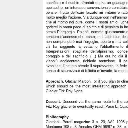
sacrificio e il rischio afrontati senza un guada
applaudito, un interesse convenzionale constitu
pensieri frutto dell’ozio forzato mi irritano e ra
molto meglio l’azione. Via dunque con nell’animo
che al ritorno noi pure, come il nostri amici luc
goderci in santa pace di spirito e di pensiero la b
senza Piergiorgio. Poiché, comme giustamente o
sentiero d’accesso che conta, ma l’altitudine dello
non comprenderò mai l’orgoglio, aperto e mal cel
chi ha raggiunto la vetta, o l’abbattimento 
Interpretazioni sbagliate dell’alpinismo, conc
coraggio e del sacrificio. (...) Ma ora ho già il 
vieppiù accidentato, richiede atenzione. Il 
svanisce, l’instinto prende il sopravvento, la fede 
senso di sicurezza e di felicità m‘invade: la mont
Approach.
Glaciar Marconi, or if you plan to clim
which should be the most interesting approac
Glaciar Fitz Roy Norte.
Descent.
Descend via the same route to the col
Fitz Roy glacier to eventually reach Paso El Cua
Bibliography.
Giordani: Pareti magazine 3 p. 20; AAJ 1998 p.
Montagna 198 p. 5; Annales GHM 96/97 p. 38, p. 