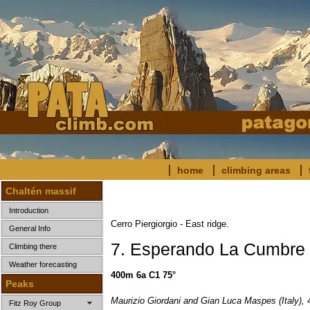
home
climbing areas
Chaltén massif
Introduction
Cerro Piergiorgio - East ridge.
General Info
7. Esperando La Cumbre
Climbing there
Weather forecasting
400m 6a C1 75°
Peaks
Maurizio Giordani and Gian Luca Maspes (Italy), 
Fitz Roy Group