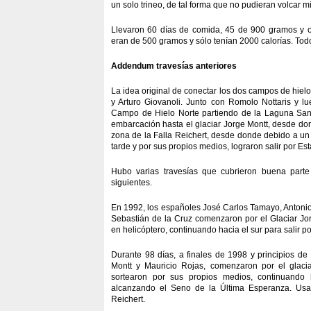
un solo trineo, de tal forma que no pudieran volcar mi
Llevaron 60 días de comida, 45 de 900 gramos y of
eran de 500 gramos y sólo tenían 2000 calorías. Tod
Addendum travesías anteriores
La idea original de conectar los dos campos de hielo 
y Arturo Giovanoli. Junto con Romolo Nottaris y l
Campo de Hielo Norte partiendo de la Laguna San R
embarcación hasta el glaciar Jorge Montt, desde don
zona de la Falla Reichert, desde donde debido a un
tarde y por sus propios medios, lograron salir por Est
Hubo varias travesías que cubrieron buena parte
siguientes.
En 1992, los españoles José Carlos Tamayo, Antonio
Sebastián de la Cruz comenzaron por el Glaciar Jor
en helicóptero, continuando hacia el sur para salir po
Durante 98 días, a finales de 1998 y principios de
Montt y Mauricio Rojas, comenzaron por el glacia
sortearon por sus propios medios, continuando 
alcanzando el Seno de la Última Esperanza. Usar
Reichert.