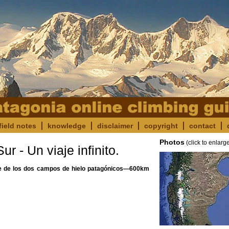
field notes
knowledge
disclaimer
copyright
contact
Photos
(click to enlarg
r - Un viaje infinito.
te de los dos campos de hielo patagónicos—600km