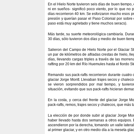
En el Hielo Norte tuvieron seis días de buen tiemp
ni en sueños- significó poco viento, por lo que no pu
días recorrieron 40 km. Se esforzaron mucho esos p
presión y querían pasar el Paso Colonial por sobre 
paso está muy agrietado y tiene muchos seracs).
Más tarde, su suerte meteorológica cambiaría. Duran
30 días, sólo tuvieron dos días y medio de buen tiem
Salieron del Campo de Hielo Norte por el Glaciar Ste
un par de kilómetros de afiladas crestas de hielo, ll
días, llevando cargas triples a través de las morre
rafting por 20 km del Río Huemules hasta el fiordo St
Remando sus pack-rafts recorrieron durante cuatro 
glaciar Jorge Montt. Llevaban trajes secos y chaleco
se vieron sorprendidos por mal tiempo, y tuviero
situación, evitando que sus pack-rafts hicieran dema
En la costa, y cerca del frente del glaciar Jorge M
pack-rafts, remos, trajes secos y chalecos, que más 
La elección de por donde subir al glaciar Jorge Mont
haber llevado hasta dos semanas a otros equipos. E
ascendieron por la derecha, tomando un valle lateral
al primer glaciar, y en otro medio día a la meseta glac