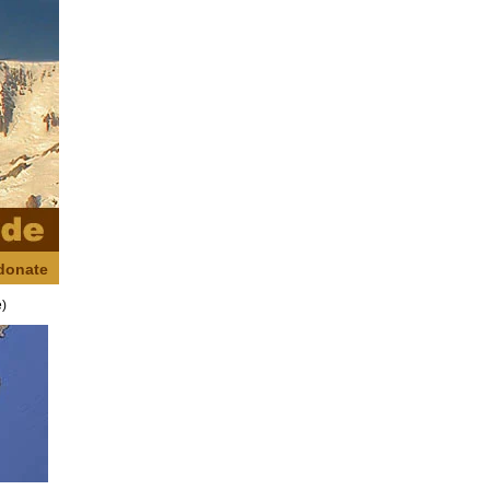
donate
e)