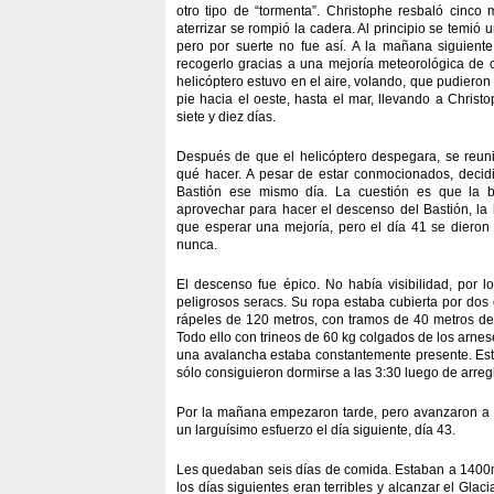
otro tipo de “tormenta”. Christophe resbaló cinco m
aterrizar se rompió la cadera. Al principio se temió 
pero por suerte no fue así. A la mañana siguient
recogerlo gracias a una mejoría meteorológica de c
helicóptero estuvo en el aire, volando, que pudieron
pie hacia el oeste, hasta el mar, llevando a Christ
siete y diez días.
Después de que el helicóptero despegara, se reuni
qué hacer. A pesar de estar conmocionados, decidi
Bastión ese mismo día. La cuestión es que la 
aprovechar para hacer el descenso del Bastión, la h
que esperar una mejoría, pero el día 41 se diero
nunca.
El descenso fue épico. No había visibilidad, por 
peligrosos seracs. Su ropa estaba cubierta por dos
rápeles de 120 metros, con tramos de 40 metros d
Todo ello con trineos de 60 kg colgados de los arne
una avalancha estaba constantemente presente. Esta
sólo consiguieron dormirse a las 3:30 luego de arreg
Por la mañana empezaron tarde, pero avanzaron a bu
un larguísimo esfuerzo el día siguiente, día 43.
Les quedaban seis días de comida. Estaban a 1400m 
los días siguientes eran terribles y alcanzar el Glac