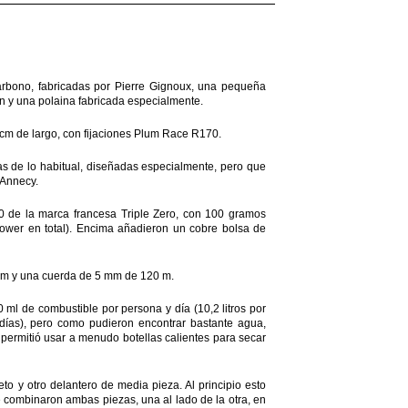
carbono, fabricadas por Pierre Gignoux, una pequeña
on y una polaina fabricada especialmente.
cm de largo, con fijaciones Plum Race R170.
s de lo habitual, diseñadas especialmente, pero que
 Annecy.
0 de la marca francesa Triple Zero, con 100 gramos
ower en total). Encima añadieron un cobre bolsa de
 m y una cuerda de 5 mm de 120 m.
l de combustible por persona y día (10,2 litros por
ías), pero como pudieron encontrar bastante agua,
 permitió usar a menudo botellas calientes para secar
o y otro delantero de media pieza. Al principio esto
de combinaron ambas piezas, una al lado de la otra, en