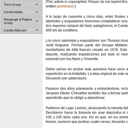
[This article is copyrighted. Please do not reprint this
Torre Group
written
permission.
]
Cordón Adela
A lo largo de cuarenta y cinco días, entre finale
Piergiorgio & Pollone
alpinistas y esquiadores franceses completaron una
Group
dos mayores campos de hielo patagónicos, el Campo 
600 km de cordillera.
Cordón Marconi
Los cinco alpinistas y esquiadores son Thomas Auvar
Jordi Noguere. Forman parte del Groupe Militai
montañismo de élite francés creado en 1976. Este
deporte, realizando expediciones por todo el mund
pasando por los Alpes y Yosemite.
Didier penso en probar esta aventura hace unos a
expedición en la Antártida. La idea original de este r
Giovanoli (ver addendum).
Pasaron dos años planeando y entrenándose, incl
Jacques-Olivier Chevallier también iba a formar part
apendicitis que le obligó a abandonar.
Partieron de Lago Leones, alcanzando la meseta del 
Decidieron hacer la travesía sin usar depósitos ni r
100 y 105 kilos cada uno. Así es que, en los prime
trineos, tuvieron que portear cuatro veces, llevando c