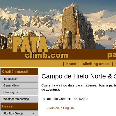
home
climbing areas
Chaltén massif
Campo de Hielo Norte & Su
Introduction
Cuarenta y cinco días para travesear buena par
General Info
de aventura.
Climbing there
By Rolando Garibotti, 14/01/2023.
Weather forecasting
Peaks
- Version in English
Fitz Roy Group