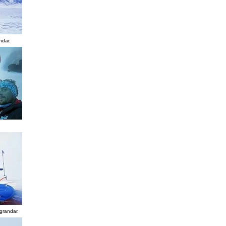
ndar.
agrandar.