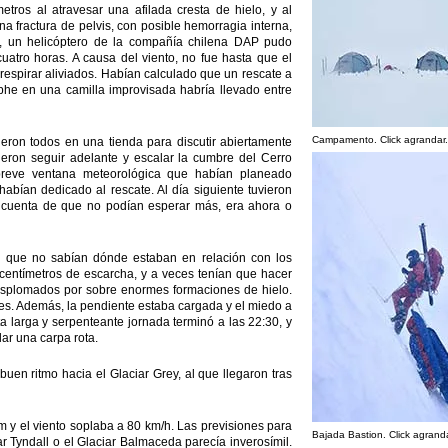
etros al atravesar una afilada cresta de hielo, y al
una fractura de pelvis, con posible hemorragia interna,
e, un helicóptero de la compañía chilena DAP pudo
uatro horas. A causa del viento, no fue hasta que el
 respirar aliviados. Habían calculado que un rescate a
ophe en una camilla improvisada habría llevado entre
Campamento. Click agrandar.
eron todos en una tienda para discutir abiertamente
eron seguir adelante y escalar la cumbre del Cerro
breve ventana meteorológica que habían planeado
abían dedicado al rescate. Al día siguiente tuvieron
n cuenta de que no podían esperar más, era ahora o
lo que no sabían dónde estaban en relación con los
 centímetros de escarcha, y a veces tenían que hacer
esplomados por sobre enormes formaciones de hielo.
ses. Además, la pendiente estaba cargada y el miedo a
 larga y serpenteante jornada terminó a las 22:30, y
lar una carpa rota.
en ritmo hacia el Glaciar Grey, al que llegaron tras
y el viento soplaba a 80 km/h. Las previsiones para
Bajada Bastion. Click agranda
iar Tyndall o el Glaciar Balmaceda parecía inverosímil.