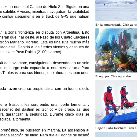
e la zona norte del Campo de Hielo Sur. Siguieron una
satélite. A veces, mientras navegaban, la visibilidad
e confiar ciegamente en el track de GPS que habían
En la inmensidad.. Click agra
r la zona fronteriza en disputa con Argentina. Esto
ieran que ir al oeste, al Paso de los Cuatro Glaciares
 Cordón Mariano Moreno. Esta es una ruta mucho más
ado este. Debido a los fuertes vientos y después de
 antes del Paso Rokko (2100m aprox).
l 30 de noviembre, consiguiendo descender en un solo
 sin embargo está expuesta a enormes seracs. Para
as Tirolesas para sus trineos, que ahora pesaban unos
El equipo. Click agrandar.
esta razón crea su propio clima con un fuerte efecto
rro Bastión, les sorprendió una fuerte tormenta y
escenso del Bastión es técnico y peligroso, así que
a garantizar la seguridad. Durante cinco días se
eciaba la tormenta.
Bajada Falla Reichert. Click 
 pronóstico, se pusieron en marcha. La ascensión al
inada sección de hielo. Pero fue allí donde se desató