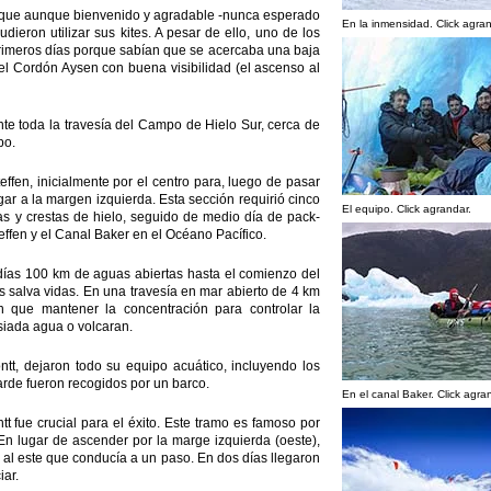
o, que aunque bienvenido y agradable -nunca esperado
En la inmensidad. Click agran
dieron utilizar sus kites. A pesar de ello, uno de los
rimeros días porque sabían que se acercaba una baja
el Cordón Aysen con buena visibilidad (el ascenso al
te toda la travesía del Campo de Hielo Sur, cerca de
po.
ffen, inicialmente por el centro para, luego de pasar
egar a la margen izquierda. Esta sección requirió cinco
El equipo. Click agrandar.
nas y crestas de hielo, seguido de medio día de pack-
effen y el Canal Baker en el Océano Pacífico.
días 100 km de aguas abiertas hasta el comienzo del
s salva vidas. En una travesía en mar abierto de 4 km
n que mantener la concentración para controlar la
siada agua o volcaran.
ontt, dejaron todo su equipo acuático, incluyendo los
tarde fueron recogidos por un barco.
En el canal Baker. Click agra
t fue crucial para el éxito. Este tramo es famoso por
n lugar de ascender por la marge izquierda (oeste),
 al este que conducía a un paso. En dos días llegaron
iar.