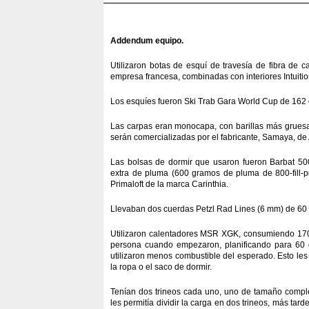
Addendum equipo.
Utilizaron botas de esquí de travesía de fibra de 
empresa francesa, combinadas con interiores Intuiti
Los esquíes fueron Ski Trab Gara World Cup de 162 
Las carpas eran monocapa, con barillas más gruesa
serán comercializadas por el fabricante, Samaya, de
Las bolsas de dormir que usaron fueron Barbat 50
extra de pluma (600 gramos de pluma de 800-fill-p
Primaloft de la marca Carinthia.
Llevaban dos cuerdas Petzl Rad Lines (6 mm) de 60
Utilizaron calentadores MSR XGK, consumiendo 170 m
persona cuando empezaron, planificando para 60 d
utilizaron menos combustible del esperado. Esto les
la ropa o el saco de dormir.
Tenían dos trineos cada uno, uno de tamaño complet
les permitía dividir la carga en dos trineos, más tar