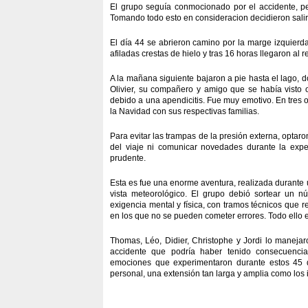
El grupo seguía conmocionado por el accidente, p
Tomando todo esto en consideracion decidieron sali
El día 44 se abrieron camino por la marge izquierda
afiladas crestas de hielo y tras 16 horas llegaron al 
A la mañana siguiente bajaron a pie hasta el lago, d
Olivier, su compañero y amigo que se había visto 
debido a una apendicitis. Fue muy emotivo. En tres 
la Navidad con sus respectivas familias.
Para evitar las trampas de la presión externa, opta
del viaje ni comunicar novedades durante la expe
prudente.
Esta es fue una enorme aventura, realizada durante 
vista meteorológico. El grupo debió sortear un nú
exigencia mental y física, con tramos técnicos que r
en los que no se pueden cometer errores. Todo ello 
Thomas, Léo, Didier, Christophe y Jordi lo manejar
accidente que podría haber tenido consecuenci
emociones que experimentaron durante estos 45 d
personal, una extensión tan larga y amplia como los 