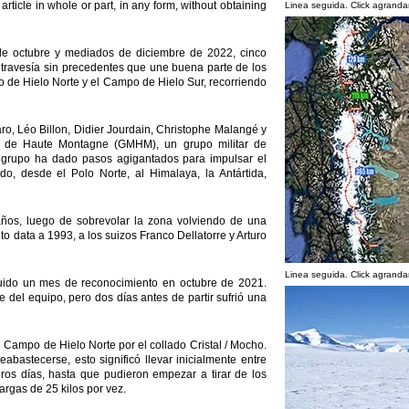
 article in whole or part, in any form, without obtaining
Linea seguida. Click agrandar
s de octubre y mediados de diciembre de 2022, cinco
 travesía sin precedentes que une buena parte de los
de Hielo Norte y el Campo de Hielo Sur, recorriendo
o, Léo Billon, Didier Jourdain, Christophe Malangé y
re de Haute Montagne (GMHM), un grupo militar de
 grupo ha dado pasos agigantados para impulsar el
o, desde el Polo Norte, al Himalaya, la Antártida,
ños, luego de sobrevolar la zona volviendo de una
eto data a 1993, a los suizos Franco Dellatorre y Arturo
Linea seguida. Click agrandar
uido un mes de reconocimiento en octubre de 2021.
e del equipo, pero dos días antes de partir sufrió una
Campo de Hielo Norte por el collado Cristal / Mocho.
eabastecerse, esto significó llevar inicialmente entre
ros días, hasta que pudieron empezar a tirar de los
argas de 25 kilos por vez.