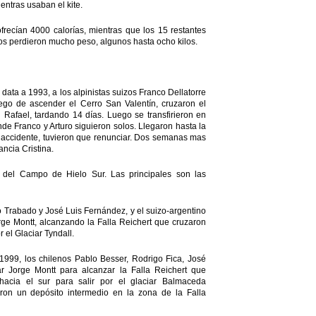
entras usaban el kite.
recían 4000 calorías, mientras que los 15 restantes
os perdieron mucho peso, algunos hasta ocho kilos.
data a 1993, a los alpinistas suizos Franco Dellatorre
uego de ascender el Cerro San Valentín, cruzaron el
afael, tardando 14 días. Luego se transfirieron en
de Franco y Arturo siguieron solos. Llegaron hasta la
 accidente, tuvieron que renunciar. Dos semanas mas
ancia Cristina.
 del Campo de Hielo Sur. Las principales son las
 Trabado y José Luis Fernández, y el suizo-argentino
ge Montt, alcanzando la Falla Reichert que cruzaron
r el Glaciar Tyndall.
 1999, los chilenos Pablo Besser, Rodrigo Fica, José
r Jorge Montt para alcanzar la Falla Reichert que
hacia el sur para salir por el glaciar Balmaceda
on un depósito intermedio en la zona de la Falla