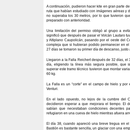
A continuación, pudieron hacer kite en gran parte d
ruta que habían estudiado con imágenes aéreas y de 
no superaba los 30 metros, por lo que tuvieron qu
preparado con anterioridad.
Una limitación del permiso obligó al grupo a evita
significó que después de pasar el Volcán Lautaro tuv
y Altiplano Caupolicán, pasando por el oeste del
compleja que si hubieran podido permanecer en el l
27 días se tomaron su primer día de descanso, justo
Llegaron a la Falla Reichert después de 32 días, e
día, eligiendo la línea más segura posible, que
superar este tramo técnico tuvieron que montar vari
60 kg.
La Falla es un “corte” en el campo de hielo y por 
Venturi.
En el lado opuesto, no lejos de la cumbre del Ce
decidieron esperar a que mejorara el tiempo. El d
sabían que necesitaban condiciones decentes par
refugiaron en una cueva de hielo mientras afuera arr
El día 38, cuando apareció una breve tregua en el
Bastión es bastante sencilla, un glaciar con una emp