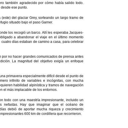
ero también agradecido por cómo había salido todo.
r desde ese punto.
 (este) del glaciar Grey, sorteando un largo tramo de
refugio situado bajo el paso Garner.
onde los recogió un barco. Allí les esperaba Jacques-
obligado a abandonar el viaje en el último momento
o cuatro días estaban de camino a casa, para celebrar
ron por no hacer grandes comunicados de prensa antes
dición. La magnitud del objetivo exigía un enfoque
una primavera especialmente difícil desde el punto de
mero infinito de variables e incógnitas, con mucha
equieren habilidad alpinística y tramos de navegación
en el más implacable de los entornos.
on todo con una maestría impresionante, incluido un
as nefastas. Hay que imaginar que el océano de
ías debió de aportar mucha riqueza y crecimiento
impresionantes 600 km de cordillera que recorrieron.