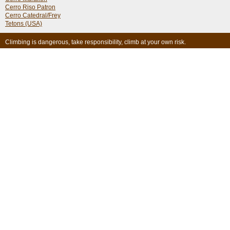
Cerro Riso Patron
Cerro Catedral/Frey
Tetons (USA)
Climbing is dangerous, take responsibility, climb at your own risk.