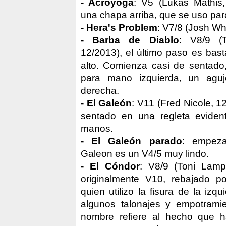
- Acroyoga
: V5 (Lukas Mathis,
una chapa arriba, que se uso para
- Hera's Problem
: V7/8 (Josh Wh
- Barba de Diablo
: V8/9 (T
12/2013), el último paso es bas
alto. Comienza casi de sentado,
para mano izquierda, un agu
derecha.
- El Galeón
: V11 (Fred Nicole, 1
sentado en una regleta eviden
manos.
- El Galeón parado
: empeza
Galeon es un V4/5 muy lindo.
- El Cóndor
: V8/9 (Toni Lampr
originalmente V10, rebajado p
quien utilizo la fisura de la izq
algunos talonajes y empotramie
nombre refiere al hecho que 