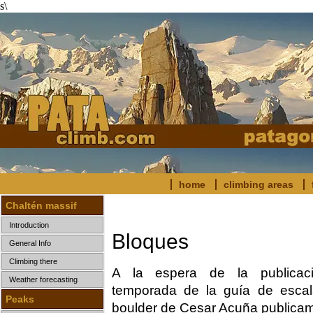
s\
home
climbing areas
Chaltén massif
Introduction
Bloques
General Info
Climbing there
A la espera de la publicac
Weather forecasting
temporada de la guía de escal
Peaks
boulder de Cesar Acuña publica