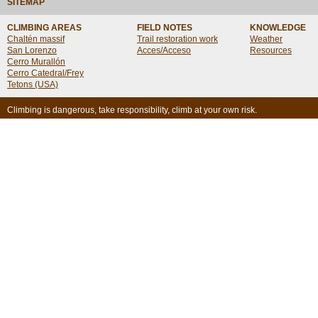
SITEMAP
CLIMBING AREAS
FIELD NOTES
KNOWLEDGE
Chaltén massif
Trail restoration work
Weather
San Lorenzo
Acces/Acceso
Resources
Cerro Murallón
Cerro Catedral/Frey
Tetons (USA)
Climbing is dangerous, take responsibility, climb at your own risk.