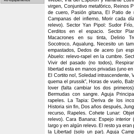
Re-equipamientos
virgen, Conjuntivo metafórico, Reinos P
de cuero, Pasión gitana, El Patio de
Campanas del infierno, Morir cada dí
relevo). Sector Yan Pipol: Sudor Frío,
Cerditos en el espacio. Sector Pla
Macacrones en su tinta, Delirio Tro
Socotroco, Aqualung, Necesito un t
empastados, Dedos de acero (un espit
Abuelo: relevo-rapel en la cumbre. Sec
Vivir del pasado (no todos), Respira
libertad esta en manos privadas (uno en e
El Cortito no!, Soledad intrascendente, 
quema el prussik”, Horas de vuelo, Bab
lover (falta cambiar los dos primeros)
Bermudas con sangre. Aguja Principal
rapeles. La Tapia: Deriva de los inco
Historia sin fin, Dos años después, Jun
recurso, Rapeles. Cohete Lunar: Objet
relevo). Cara Banana: Espejo interior 
largo y en algún relevo. El resto ya era
la Libertad (solo un par). Aguja Camp