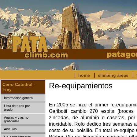
home
climbing areas
Re-equipamientos
Cerro Catedral -
Frey
Información general
En 2005 se hizo el primer re-equipam
Lista de rutas por
grado
Garibotti cambio 270 espits (brocas 
zincadas, de aluminio o caseras, por
Agujas y vias no
graficadas
inoxidable. Rolo dedico tres semanas a 
Articulos
costo de su bolsillo. En total re-equipo
Weber, Vía del Espolón y variante Luthi